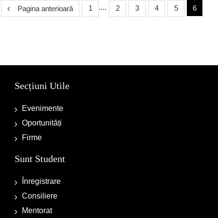
....
1
2
3
4
5
6
Pagina anterioară
Secțiuni Utile
Evenimente
Oportunități
Firme
Sunt Student
Înregistrare
Consiliere
Mentorat