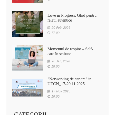
Love in Progress: Ghid pentru
relații autentice
20 Feb, 2026
17:00
Momentul de respiro – Self-
care în sesiune
26 Jan, 2026
18:00
"Networking de cariera" in
UTCN_17-20.11.2025
17 Nov, 2025
10:00
CATEGORII