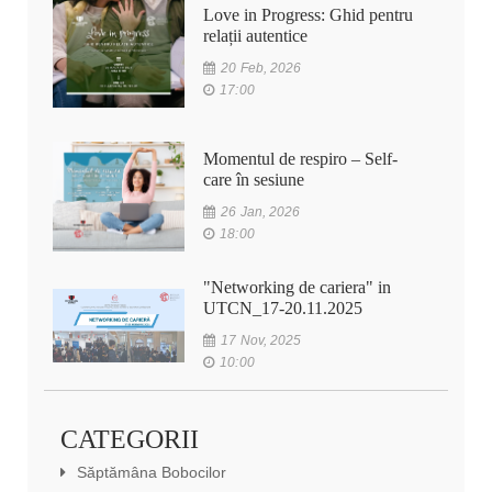
Love in Progress: Ghid pentru
relații autentice
20 Feb, 2026
17:00
Momentul de respiro – Self-
care în sesiune
26 Jan, 2026
18:00
"Networking de cariera" in
UTCN_17-20.11.2025
17 Nov, 2025
10:00
CATEGORII
Săptămâna Bobocilor