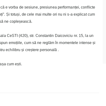
ie că e vorba de sesiune, presiunea performanței, conflicte
i”. Și totuși, de cele mai multe ori nu ni s-a explicat cum
 să ne copleșească.
ala CeSTI (420), str. Constantin Daicoviciu nr. 15, la un
 spun emoțiile, cum să ne reglăm în momentele intense și
u echilibru și creștere personală .
 așa cum ești.