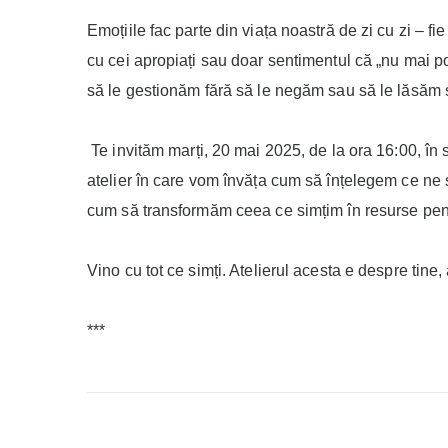
Emoțiile fac parte din viața noastră de zi cu zi – f
cu cei apropiați sau doar sentimentul că „nu mai poț
să le gestionăm fără să le negăm sau să le lăsăm
Te invităm marți, 20 mai 2025, de la ora 16:00, în s
atelier în care vom învăța cum să înțelegem ce ne
cum să transformăm ceea ce simțim în resurse pentr
Vino cu tot ce simți. Atelierul acesta e despre tine,
***