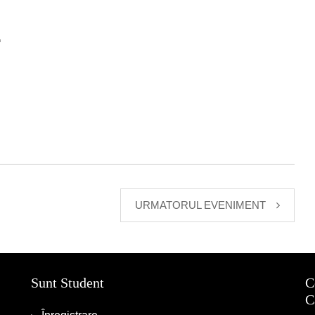
T
URMATORUL EVENIMENT
Sunt Student
C
C