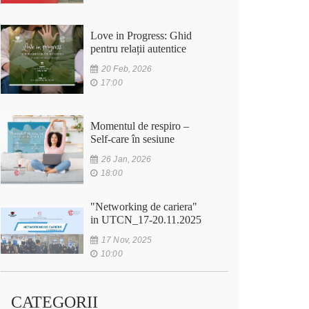
Love in Progress: Ghid
pentru relații autentice
20 Feb, 2026
17:00
Momentul de respiro –
Self-care în sesiune
26 Jan, 2026
18:00
"Networking de cariera"
in UTCN_17-20.11.2025
17 Nov, 2025
10:00
CATEGORII