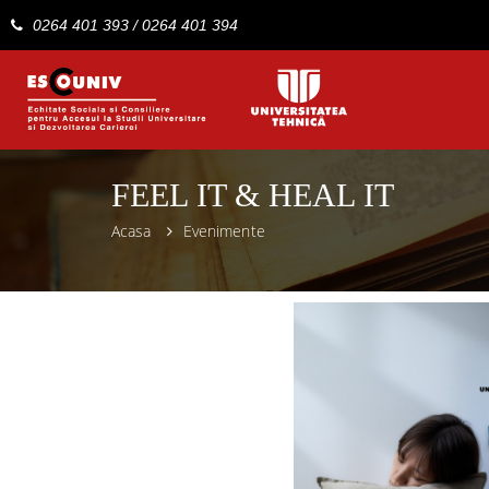
0264 401 393
/
0264 401 394
FEEL IT & HEAL IT
Acasa
Evenimente