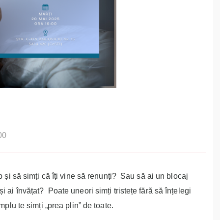
00
p și să simți că îți vine să renunți? Sau să ai un blocaj
 ai învățat? Poate uneori simți tristețe fără să înțelegi
mplu te simți „prea plin” de toate.