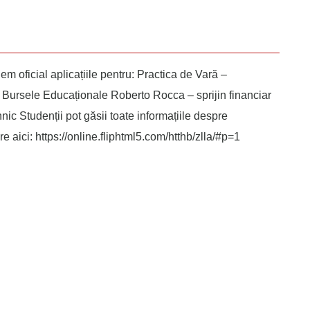
 oficial aplicațiile pentru: Practica de Vară –
ști Bursele Educaționale Roberto Rocca – sprijin financiar
ic Studenții pot găsii toate informațiile despre
 aici: https://online.fliphtml5.com/htthb/zlla/#p=1