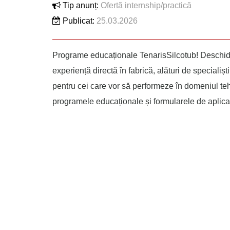
Tip anunț:
Ofertă internship/practică
Publicat:
25.03.2026
Programe educaționale TenarisSilcotub! Deschidem
experiență directă în fabrică, alături de speciali
pentru cei care vor să performeze în domeniul tehn
programele educaționale și formularele de aplicare