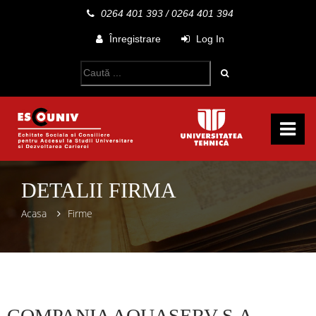
0264 401 393
/
0264 401 394
Înregistrare
Log In
DETALII FIRMA
Acasa
Firme
COMPANIA AQUASERV S.A