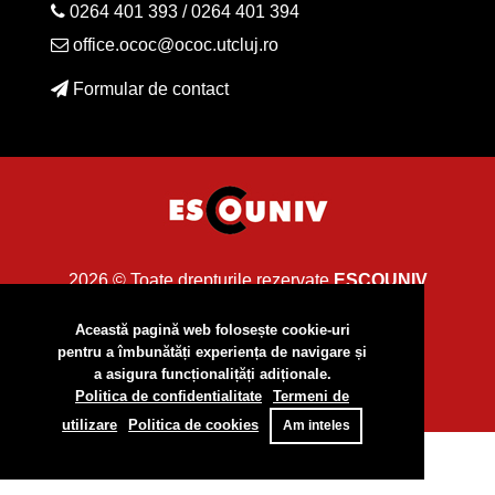
0264 401 393
/
0264 401 394
office.ococ@ococ.utcluj.ro
Formular de contact
2026 © Toate drepturile rezervate
ESCOUNIV
Această pagină web folosește cookie-uri
pentru a îmbunătăți experiența de navigare și
a asigura funcționalițăți adiționale.
Politica de confidentialitate
Termeni de
utilizare
Politica de cookies
Am inteles