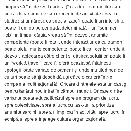
propus să îmi dezvolt cariera (în cadrul companiilor care
au ca departamente sau domeniu de activitate ceea ce
studiez și urmăresc ca specializare), poate fi un intership,
poate fi un job pe perioada determinată – un “summer
job”, în timpul căruia vreau să îmi dezvolt anumite
competențe (poate fi retail, unde interacțiunea cu oamenii
poate șlefui multe competențe, poate fi call center, unde îți
dezvolți aplecarea către client și găsirea soluțiilor, poate fi
un ”work & travel”, care îți oferă ocazia să întâlnești
tipologii foarte variate de oameni și unde multitudinea de
culturi poate să îți deschidă uși către o carieră într-o
companie multinațională). Oricare dintre ele este un câștig
pentru tânărul nou intrat în câmpul muncii. Oricare dintre
variante poate educa tânărul spre un program de lucru,
spre colectivitate, spre a lucra cu task-uri, a prioritiza
anumite sarcini, spre a fi implicat în activități, spre lucrul în
echipă și spre a înțelege cultura organizațională.