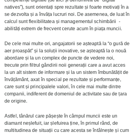
natives”), sunt orientați spre rezultate și foarte motivați în a
se dezvolta și a învăța lucruri noi. De asemenea, de luat în
calcul sunt flexibilitatea și managementul schimbării -
abilități extrem de frecvent cerute acum în piața muncii.
De cele mai multe ori, angajatorii se așteaptă la “o gură de
aer proaspăt” și la soluții inovative, se așteaptă la o nouă
abordare și la un complex de puncte de vedere noi,
trecute prin filtrul gândirii noii generații care a avut acces
la un alt sistem de informare și la un sistem îmbunătățit de
învățământ, axat în special pe rezultate și performanțe,
care sunt și principalele valori, în cele mai multe dintre
companii, indiferent de domeniul de activitate sau de țara
de origine.
Astfel, tânărul care pășește în câmpul muncii este un
diamant neșlefuit, iar șlefuirea ține, în primul rând, de
multitudinea de situații cu care acesta se întâlnește și cum