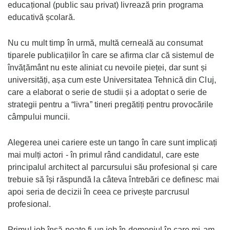
educațional (public sau privat) livrează prin programa
educativă școlară.
Nu cu mult timp în urmă, multă cerneală au consumat
tiparele publicațiilor în care se afirma clar că sistemul de
învățământ nu este aliniat cu nevoile pieței, dar sunt și
universități, așa cum este Universitatea Tehnică din Cluj,
care a elaborat o serie de studii și a adoptat o serie de
strategii pentru a “livra” tineri pregătiți pentru provocările
câmpului muncii.
Alegerea unei cariere este un tango în care sunt implicați
mai mulți actori - în primul rând candidatul, care este
principalul architect al parcursului său profesional și care
trebuie să își răspundă la câteva întrebări ce definesc mai
apoi seria de decizii în ceea ce privește parcrusul
profesional.
Primul job însă poate fi un job în domeniul în care mi-am