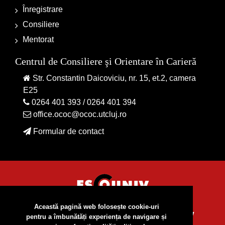
Înregistrare
Consiliere
Mentorat
Centrul de Consiliere şi Orientare în Carieră
Str. Constantin Daicoviciu, nr. 15, et.2, camera
E25
0264 401 393
/
0264 401 394
office.ococ@ococ.utcluj.ro
Formular de contact
Această pagină web folosește cookie-uri
2026 © Toate drepturile rezervate
ESCOUNIV
pentru a îmbunătăți experiența de navigare și